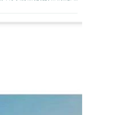
בנות הים יביאו את השלום
תכירו, זו שרה. בת הים ממצרים. נשמע כמו
התחלה של אגדה מסיפורי אלף ליילה ולילה
או לפחות איזה סצנת פתיחה מסרט של דיסני
באופן מפתיע, המציאות...