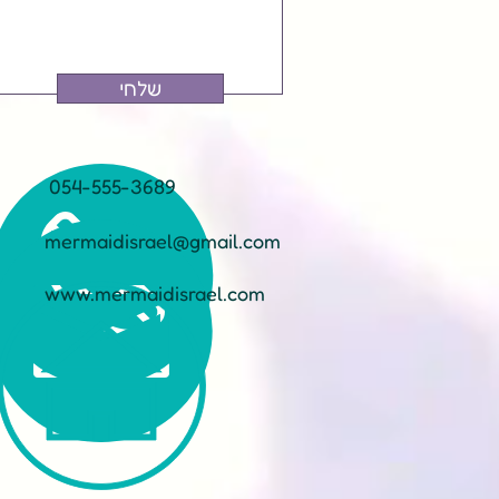
שלחי
054-555-3689
mermaidisrael@gmail.com
www.mermaidisrael.com