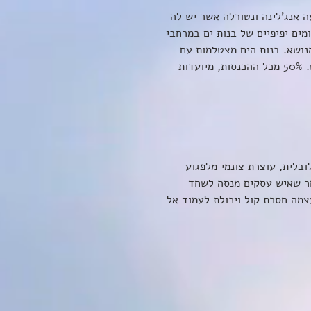
 צלמת האופנה הידועה אנג'לינה ונטורלה אשר יש לה 
מים יפיפיים של בנות ים במרחבי 
נושא. בנות הים מצטלמות עם 
זנבות של Mertailor , מכין הסנפירים הידוע אשר שותף בפרוייקט. 50% מכל ההכנסות, מיועדות 
בלית, עוצרת צונמי מלפגוע 
חר שאיש עסקים מנסה לשחד 
מה חסרת קול ויכולת לעמוד אל 