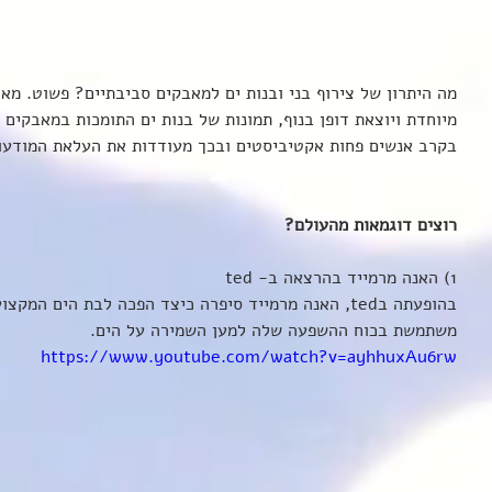
מה היתרון של צירוף בני ובנות ים למאבקים סביבתיים? פשוט. מאח
מיוחדת ויוצאת דופן בנוף, תמונות של בנות ים התומכות במאבקים ס
בקרב אנשים פחות אקטיביסטים ובכך מעודדות את העלאת המודעות
רוצים דוגמאות מהעולם?
1) האנה מרמייד בהרצאה ב- ted
בהופעתה בted, האנה מרמייד סיפרה כיצד הפכה לבת הים המ
משתמשת בכוח ההשפעה שלה למען השמירה על הים. 
https://www.youtube.com/watch?v=ayhhuxAu6rw