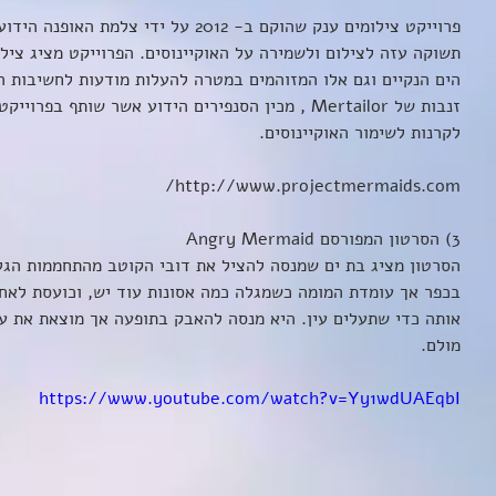
פרוייקט צילומים ענק שהוקם ב- 2012 על ידי
תשוקה עזה לצילום ולשמירה על האוקיינוסים. הפרוייקט מציג צילו
הים הנקיים וגם אלו המזוהמים במטרה להעלות מודעות לחשיבות ה
לקרנות לשימור האוקיינוסים. 
http://www.projectmermaids.com/
3) הסרטון המפורסם Angry Mermaid 
הסרטון מציג בת ים שמנסה להציל את דובי הקוטב מהתחממות הגלו
בכפר אך עומדת המומה כשמגלה כמה אסונות עוד יש, וכועסת לא
אותה כדי שתעלים עין. היא מנסה להאבק בתופעה אך מוצאת את עצ
מולם. 
https://www.youtube.com/watch?v=Yy1wdUAEqbI