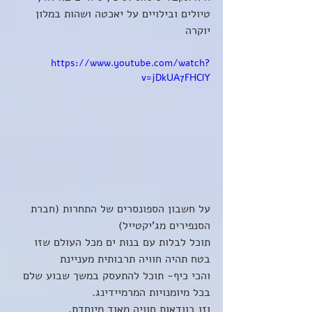
טיולים ובילויים על יאכטה ושהות במלון 
יוקרה 
https://www.youtube.com/watch?
v=jDkUA7FHClY
על חשבון הספונסרים של התחרות (חברת 
הסנפירים מג'יקטייל) 
תוכל לבלות עם בנות ים מכל העולם שזו 
בטח תהיה חוויה תרבותית מעניינת 
והכי כיף- תוכל להתעסק במשך שבוע שלם 
בכל מיומנויות המרמיידינג. 
וזו בוודאות חוויה מאוד מיוחדת.