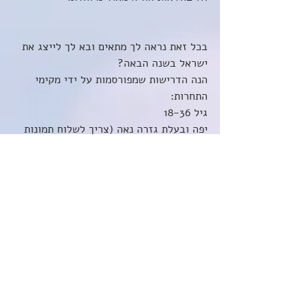
בכל זאת נראה לך מתאים ובא לך לייצג את 
ישראל בשנה הבאה? 
הנה הדרישות שמפורסמות על ידי מקימי 
התחרות: 
גיל 18-36
יפה ובעלת גזרה נאה (צריך לשלוח תמונות 
פנים וגוף כמובן)
שחיינית טובה ומשנרקלת היטב
דוברת אנגלית
למידע נוסף, בקרו באתר של התחרות 
http://www.missmermaid.de/
אגב, יש גם פתרון אחר למי שהייתה רוצה 
להיות בת ים ולא זורם לה להשתתף בתחרות.