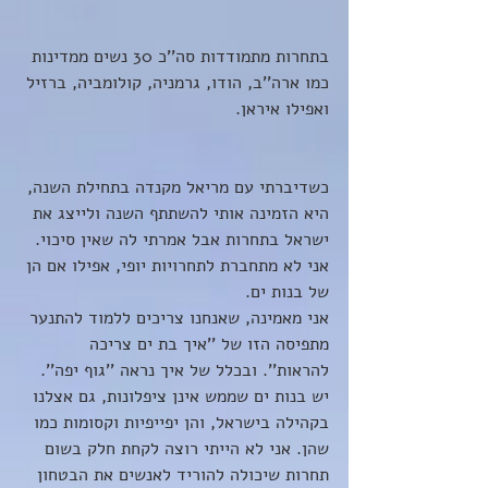
בתחרות מתמודדות סה''כ 30 נשים ממדינות 
כמו ארה''ב, הודו, גרמניה, קולומביה, ברזיל 
ואפילו איראן.
כשדיברתי עם מריאל מקנדה בתחילת השנה, 
היא הזמינה אותי להשתתף השנה ולייצג את 
ישראל בתחרות אבל אמרתי לה שאין סיכוי.
אני לא מתחברת לתחרויות יופי, אפילו אם הן 
של בנות ים. 
אני מאמינה, שאנחנו צריכים ללמוד להתנער 
מתפיסה הזו של ''איך בת ים צריכה 
להראות''. ובכלל של איך נראה ''גוף יפה''. 
יש בנות ים שממש אינן ציפלונות, גם אצלנו 
בקהילה בישראל, והן יפייפיות וקסומות כמו 
שהן. אני לא הייתי רוצה לקחת חלק בשום 
תחרות שיכולה להוריד לאנשים את הבטחון 