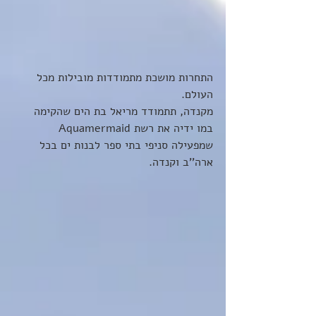
התחרות מושכת מתמודדות מובילות מכל 
העולם. 
מקנדה, תתמודד מריאל בת הים שהקימה 
במו ידיה את רשת Aquamermaid 
שמפעילה סניפי בתי ספר לבנות ים בכל 
ארה''ב וקנדה. 