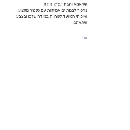
שהאמא והבת יעניקו זו לזו
נהפוך לבנות ים אמיתיות עם סנפיר מקצועי 
ואיכותי המיועד לשחייה במידה שלכן ובצבע 
שתאהבו
עוד
שיתוף
Mermaidisrael@gmail.com
קיסריה - פרדס חנה - חדרה - אולגה
או שנגיע לכל בריכה שקרובה אליכם