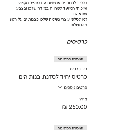
נהפוך לבנות ים אמיתיות עם סנפיר מקצועי
ואיכותי המיועד לשחייה במידה שלכן ובצבע
שתאהבו
זמן לסלפי עוצרי נשימה שלכן כבנות ים על רקע
מהמצולות
זמן לצלול להרפתקאה ולקפוץ למים עם הסנפיר
תלמדו לשחות בטכניקת המרמיידינג כמו בנות ים
כרטיסים
אמיתיות ו
תתנסו בטריקים של בנות ים כמו נשיקת בועות,
שחיה דרך חישוק ועוד משחקים מהמצולות
בסוף הסדנא תקבלו תעודת בנות ים למזכרת
המכירה הסתיימה
סוג כרטיס
עוד פרטים שכדאי לדעת
כרטיס יחיד לסדנת בנות הים
*הפעילות מיועדת לגילאי 8+ ומתאימה לילדות
שיודעות לשחות באופן עצמאי
פרטים נוספים
*על המשתתפים להגיע עם בגדי ים, מגבת,
משקפת
*לשון הפנייה היא לבנות ים אך כמובן שגם בני ים
מחיר
מוזמנים בשמחה
*יש לנו סנפירים בכל המידות
*משך הסדנא כשעה וחצי
המכירה הסתיימה