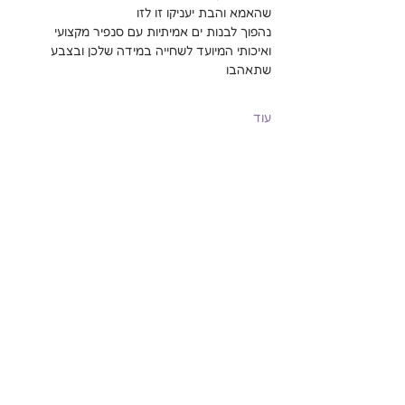
שהאמא והבת יעניקו זו לזו
נהפוך לבנות ים אמיתיות עם סנפיר מקצועי 
ואיכותי המיועד לשחייה במידה שלכן ובצבע 
שתאהבו
עוד
שיתוף
Mermaidisrael@gmail.com
קיסריה - פרדס חנה - חדרה - אולגה
או שנגיע לכל בריכה שקרובה אליכם